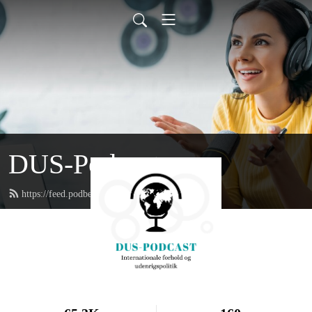
DUS-Podcast
https://feed.podbean.com/duspodcast/feed.xml