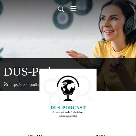
DUS-Podcast
https://feed.podbean.com/duspodcast/feed.xml